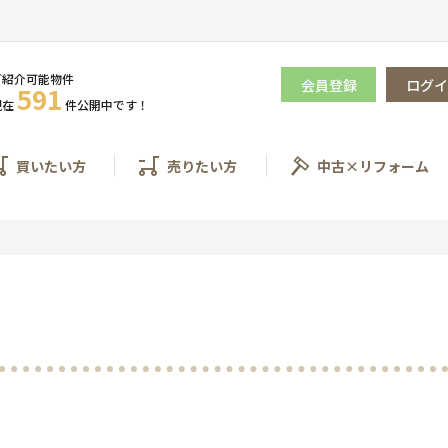
ご紹介可能物件
会員登録
ログイ
591
現在
件
公開
中です！
買いたい方
売りたい方
中古×リフォーム