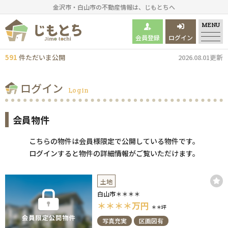
金沢市・白山市の不動産情報は、じもとちへ
MENU
会員登録
ログイン
591
件
ただいま
公開
2026.08.01更新
ログイン
Login
会員物件
こちらの物件は会員様限定で公開している物件です。
ログインすると物件の詳細情報がご覧いただけます。
土地
白山市＊＊＊＊
＊＊＊＊
万円
＊＊坪
写真充実
区画図有