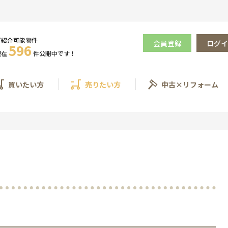
ご紹介可能物件
会員登録
ログイ
596
現在
件
公開
中です！
買いたい方
売りたい方
中古×リフォーム