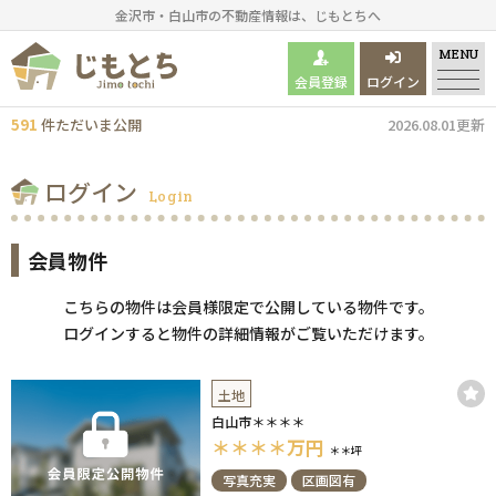
金沢市・白山市の不動産情報は、じもとちへ
MENU
会員登録
ログイン
591
件
ただいま
公開
2026.08.01更新
ログイン
Login
会員物件
こちらの物件は会員様限定で公開している物件です。
ログインすると物件の詳細情報がご覧いただけます。
土地
白山市＊＊＊＊
＊＊＊＊
万円
＊＊坪
写真充実
区画図有