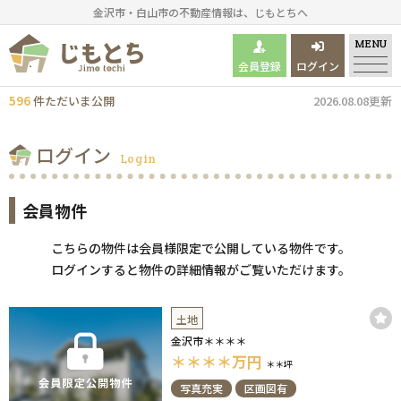
金沢市・白山市の不動産情報は、じもとちへ
MENU
会員登録
ログイン
596
件
ただいま
公開
2026.08.08更新
ログイン
Login
会員物件
こちらの物件は会員様限定で公開している物件です。
ログインすると物件の詳細情報がご覧いただけます。
土地
金沢市＊＊＊＊
＊＊＊＊
万円
＊＊坪
写真充実
区画図有