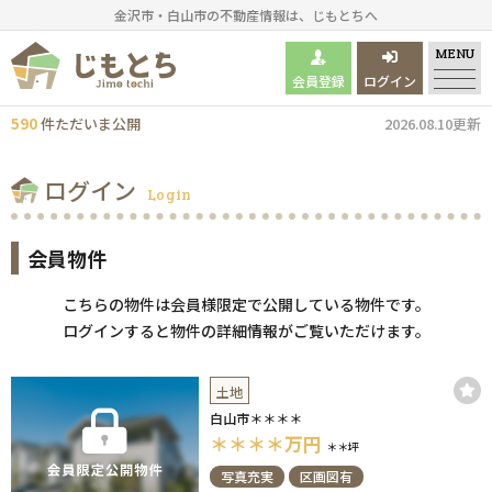
金沢市・白山市の不動産情報は、じもとちへ
MENU
会員登録
ログイン
590
件
ただいま
公開
2026.08.10更新
ログイン
Login
会員物件
こちらの物件は会員様限定で公開している物件です。
ログインすると物件の詳細情報がご覧いただけます。
土地
白山市＊＊＊＊
＊＊＊＊
万円
＊＊坪
写真充実
区画図有