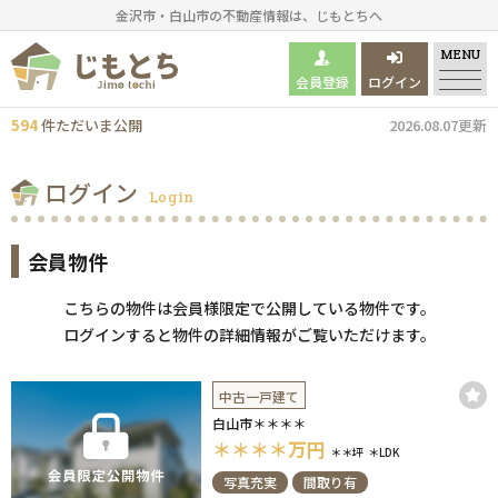
金沢市・白山市の不動産情報は、じもとちへ
MENU
会員登録
ログイン
594
件
ただいま
公開
2026.08.07更新
ログイン
Login
会員物件
こちらの物件は会員様限定で公開している物件です。
ログインすると物件の詳細情報がご覧いただけます。
中古一戸建て
白山市＊＊＊＊
＊＊＊＊
万円
＊＊坪
＊LDK
写真充実
間取り有