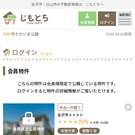
金沢市・白山市の不動産情報は、じもとちへ
MENU
会員登録
ログイン
596
件
ただいま
公開
2026.08.08更新
ログイン
Login
会員物件
こちらの物件は会員様限定で公開している物件です。
ログインすると物件の詳細情報がご覧いただけます。
中古一戸建て
金沢市＊＊＊＊
＊＊＊＊
万円
＊＊坪
＊LDK
写真充実
間取り有