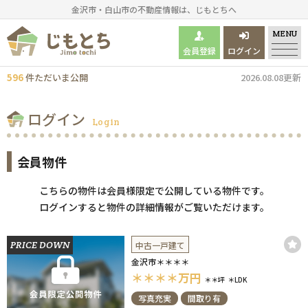
金沢市・白山市の不動産情報は、じもとちへ
MENU
会員登録
ログイン
596
件
ただいま
公開
2026.08.08更新
ログイン
Login
会員物件
こちらの物件は会員様限定で公開している物件です。
ログインすると物件の詳細情報がご覧いただけます。
PRICE DOWN
中古一戸建て
金沢市＊＊＊＊
＊＊＊＊
万円
＊＊坪
＊LDK
写真充実
間取り有