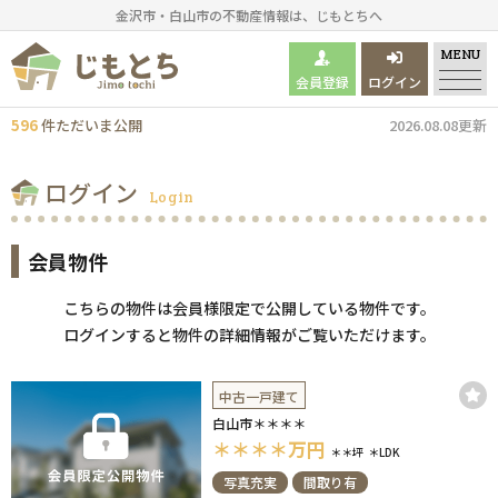
金沢市・白山市の不動産情報は、じもとちへ
MENU
会員登録
ログイン
596
件
ただいま
公開
2026.08.08更新
ログイン
Login
会員物件
こちらの物件は会員様限定で公開している物件です。
ログインすると物件の詳細情報がご覧いただけます。
中古一戸建て
白山市＊＊＊＊
＊＊＊＊
万円
＊＊坪
＊LDK
写真充実
間取り有