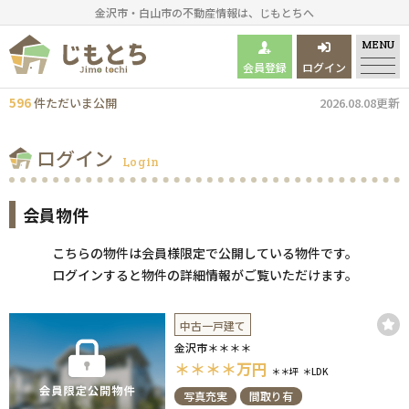
金沢市・白山市の不動産情報は、じもとちへ
MENU
会員登録
ログイン
596
件
ただいま
公開
2026.08.08更新
ログイン
Login
会員物件
こちらの物件は会員様限定で公開している物件です。
ログインすると物件の詳細情報がご覧いただけます。
中古一戸建て
金沢市＊＊＊＊
＊＊＊＊
万円
＊＊坪
＊LDK
写真充実
間取り有